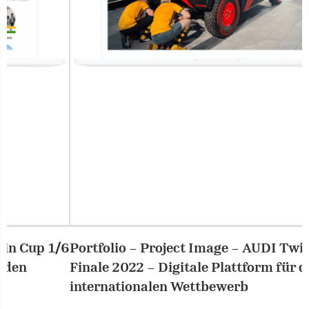
Portfolio – Project Image – AUDI Twin Cup
2/6
P
Finale 2022 – Digitale Plattform für den
F
internationalen Wettbewerb
i