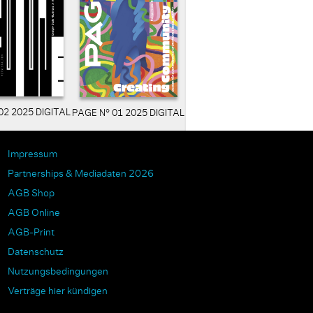
02 2025 DIGITAL
PAGE N° 01 2025 DIGITAL
Impressum
Partnerships & Mediadaten 2026
AGB Shop
AGB Online
AGB-Print
Datenschutz
Nutzungsbedingungen
Verträge hier kündigen