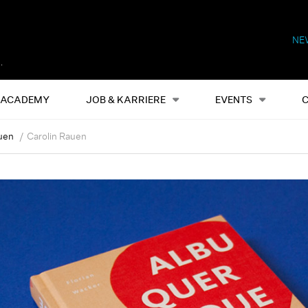
NE
Alles
Events
S
ACADEMY
JOB & KARRIERE
EVENTS
uen
Carolin Rauen