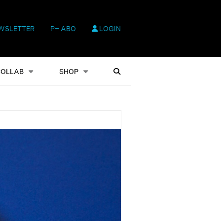
WSLETTER
P+ ABO
LOGIN
hop
Heftausgaben
Suchen
COLLAB
SHOP