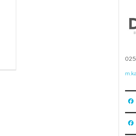
025
m.k