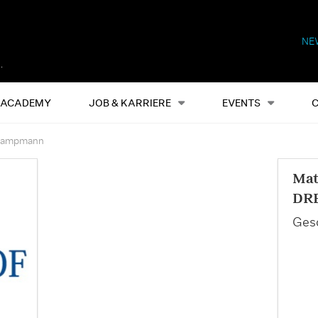
NE
Alles
Events
S
ACADEMY
JOB & KARRIERE
EVENTS
 Kampmann
Mat
DR
Gesc