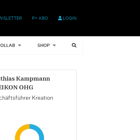
WSLETTER
P+ ABO
LOGIN
hop
Heftausgaben
Suchen
COLLAB
SHOP
thias Kampmann
EIKON OHG
häftsführer Kreation