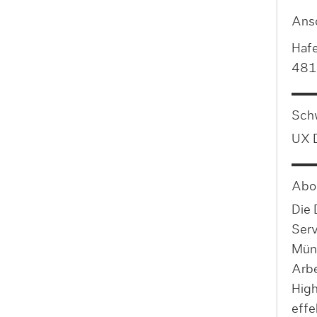
Ansc
Haf
481
Sch
UX 
Abo
Die 
Serv
Mün
Arbe
Hig
effe