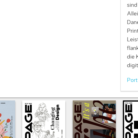
sind
Alle
Dane
Prin
Lei
flan
die 
digi
Port