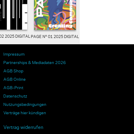
02 2025 DIGITAL
PAGE N° 01 2025 DIGITAL
Impressum
Partnerships & Mediadaten 2026
AGB Shop
AGB Online
AGB-Print
Datenschutz
Nutzungsbedingungen
Verträge hier kündigen
Vertrag widerrufen