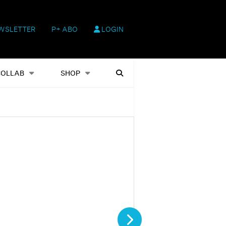
WSLETTER
P+ ABO
LOGIN
hop
Heftausgaben
Suchen
COLLAB
SHOP