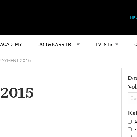
NE
Alles
Events
S
ACADEMY
JOB & KARRIERE
EVENTS
PAYMENT 2015
Eve
Vol
2015
Ka
A
E