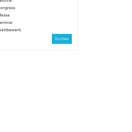
estival
ongress
esse
eminar
ettbewerb
Suchen