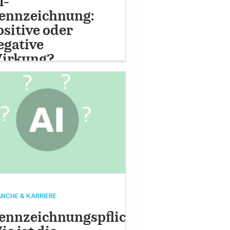
I-
ennzeichnung:
ositive oder
egative
irkung?
NCHE & KARRIERE
ennzeichnungspflicht: