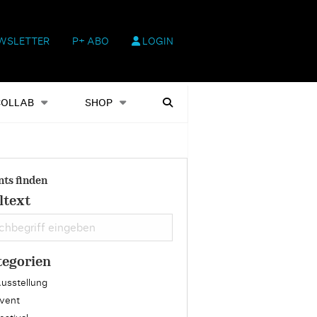
WSLETTER
P+ ABO
LOGIN
hop
Heftausgaben
Suchen
COLLAB
SHOP
nts finden
ltext
tegorien
usstellung
vent