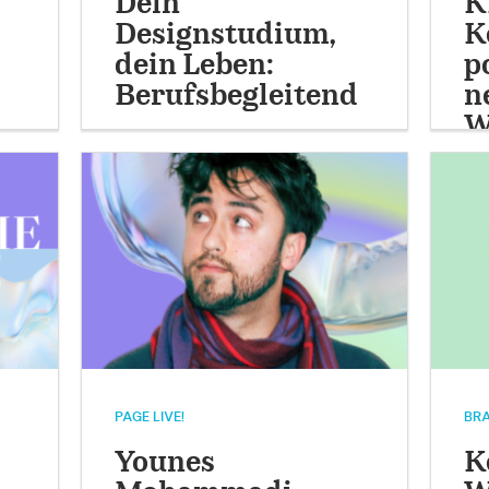
Dein
K
Designstudium,
K
dein Leben:
p
Berufsbegleitend
n
…
W
PAGE LIVE!
BRA
Younes
K