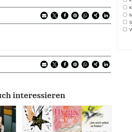
F
K
M
S
W
uch interessieren