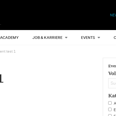
NE
Alles
Events
S
ACADEMY
JOB & KARRIERE
EVENTS
ent test 1
Eve
Vol
1
Ka
A
E