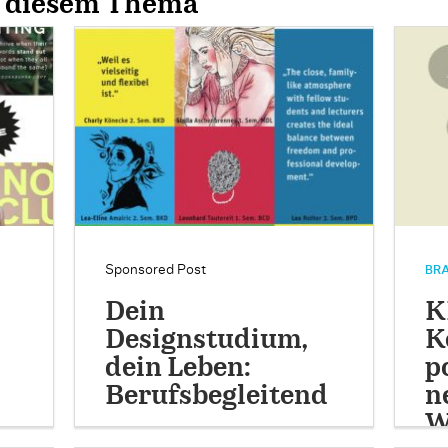
u diesem Thema
Sponsored Post
BRA
Dein
K
Designstudium,
K
dein Leben:
p
Berufsbegleitend
n
…
W