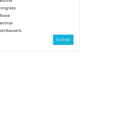
estival
ongress
esse
eminar
ettbewerb
Suchen