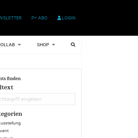
WSLETTER
P+ ABO
LOGIN
hop
Heftausgaben
Suchen
COLLAB
SHOP
nts finden
ltext
tegorien
usstellung
vent