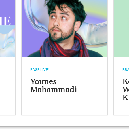
PAGE LIVE!
BRA
Younes
K
Mohammadi
W
K