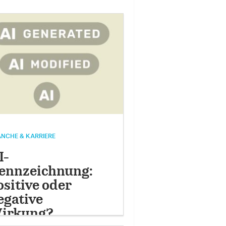
NCHE & KARRIERE
I-
ennzeichnung:
ositive oder
egative
irkung?