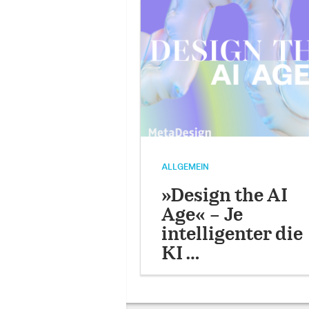
ALLGEMEIN
»Design the AI
Age« – Je
intelligenter die
KI …