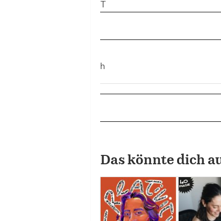
T
h
Das könnte dich a