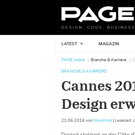
LATEST
MAGAZIN
PAGE online
Branche & Karriere
C
BRANCHE & KARRIERE
Cannes 201
Design erw
21.06.2016
von
Nina Kirst
|
Lesezeit: 