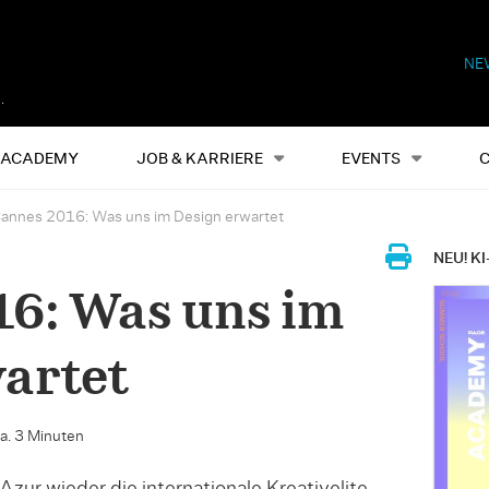
NE
Alles
Events
S
ACADEMY
JOB & KARRIERE
EVENTS
annes 2016: Was uns im Design erwartet
NEU! KI
6: Was uns im
artet
ca. 3 Minuten