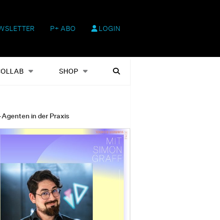
WSLETTER
P+ ABO
LOGIN
hop
Heftausgaben
Suchen
COLLAB
SHOP
-Agenten in der Praxis