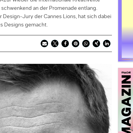
’Azur wieder die internationale Kreativelite
sé schwenkend an der Promenade entlang.
r Design-Jury der Cannes Lions, hat sich dabei
es Designs gemacht.