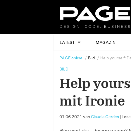
LATEST
MAGAZIN
PAGE online
Bild
Help yourself: De
BILD
Help yours
mit Ironie
01.06.2021
von
Claudia Gerdes
|
Lesez