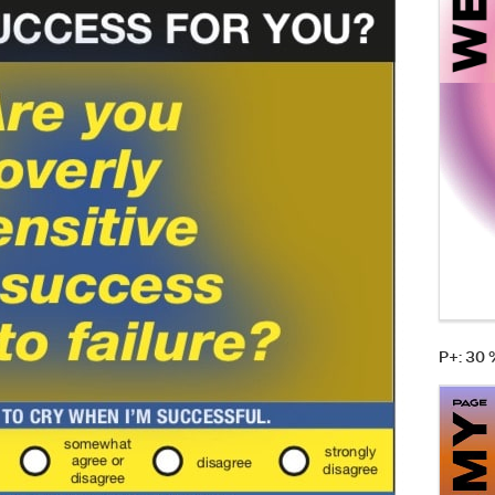
P+: 30