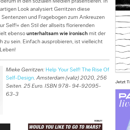
derum in den sozialen Medien präsentieren. In
artigen Look analysiert Gerritzen diese
n Sentenzen und Fragebogen zum Ankreuzen
r Self!« den Stil der allseits florierenden
pielt ebenso
unterhaltsam wie ironisch
mit der
h zu sein. Einfach ausprobieren, ist vielleicht
 Leben!
Mieke Gerritzen:
Help Your Self! The Rise Of
Self-Design
. Amsterdam (valiz) 2020, 256
Jetzt T
Seiten. 25 Euro. ISBN 978- 94-92095-
63-3