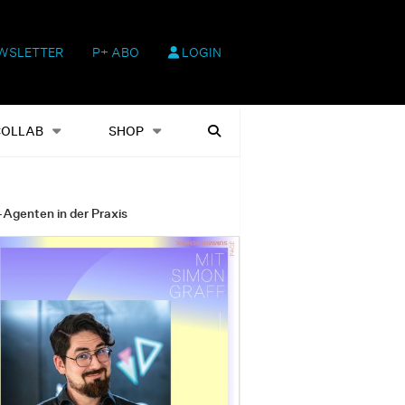
WSLETTER
P+ ABO
LOGIN
hop
Heftausgaben
Suchen
COLLAB
SHOP
-Agenten in der Praxis