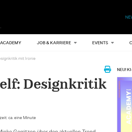
NE
Alles
Events
S
ACADEMY
JOB & KARRIERE
EVENTS
signkritik mit Ironie
NEU! KI
elf: Designkritik
eit: ca. eine Minute