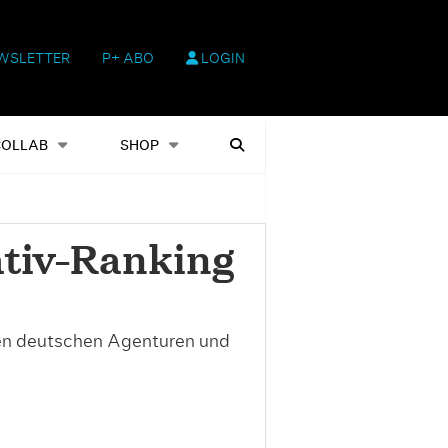
WSLETTER
P+ ABO
LOGIN
hop
Heftausgaben
Suchen
COLLAB
SHOP
tiv-Ranking
ten deutschen Agenturen und