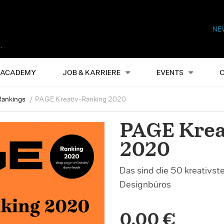
NE
Alles
Events
S
ACADEMY
JOB & KARRIERE
EVENTS
Rankings
PAGE Kreativ-Ranking 2020
PAGE Krea
2020
Das sind die 50 kreativs
Designbüros
0,00 €