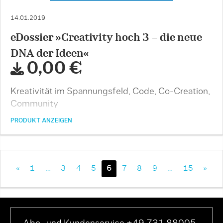
14.01.2019
eDossier »Creativity hoch 3 – die neue
DNA der Ideen«
0,00 €
Kreativität im Spannungsfeld, Code, Co-Creation,
Community
PRODUKT ANZEIGEN
«
1
…
3
4
5
6
7
8
9
…
15
»