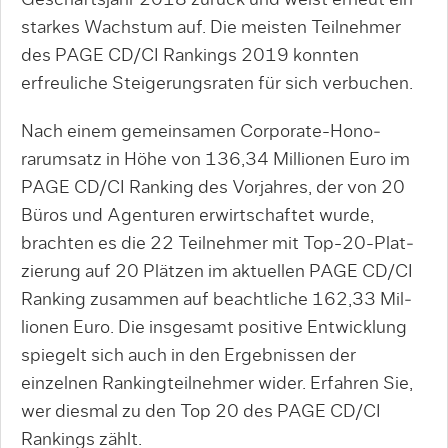
Geschäftsjahr 2018 zurück und weist erneut ein
starkes Wachstum auf. Die meisten Teilnehmer
des PAGE CD/CI Rankings 2019 konnten
erfreuliche Stei­gerungsraten für sich verbuchen.
Nach einem gemeinsamen Corporate-Ho­no­
rarumsatz in Höhe von 136,34 Mil­lio­nen Euro im
PAGE CD/CI Ranking des Vorjahres, der von 20
Büros und Agentu­ren er­wirt­schaftet wurde,
brachten es die 22 Teil­neh­mer mit Top-20-Plat­
zie­rung auf 20 Plätzen im aktuellen PAGE CD/CI
Ranking zusam­men auf beacht­li­che 162,33 Mil­
lio­nen Euro. Die insgesamt positive Entwicklung
spiegelt sich auch in den Ergebnissen der
einzelnen Rankingteilnehmer wider. Erfahren Sie,
wer diesmal zu den Top 20 des PAGE CD/CI
Rankings zählt.