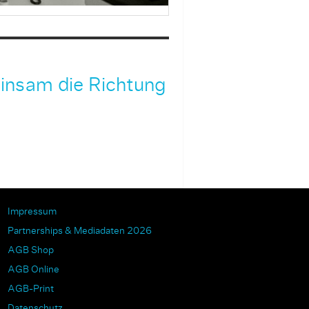
insam die Richtung
Impressum
Partnerships & Mediadaten 2026
AGB Shop
AGB Online
AGB-Print
Datenschutz