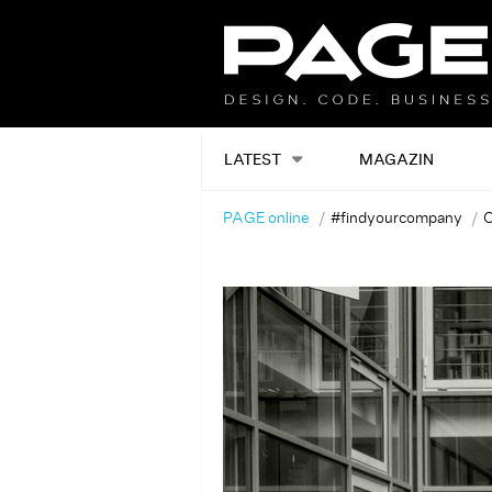
LATEST
MAGAZIN
PAGE online
#findyourcompany
C