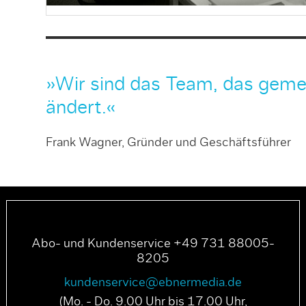
»Wir sind das Team, das geme
ändert.«
Frank Wagner, Gründer und Geschäftsführer
Abo- und Kundenservice +49 731 88005-
8205
kundenservice@ebnermedia.de
(Mo. - Do. 9.00 Uhr bis 17.00 Uhr,