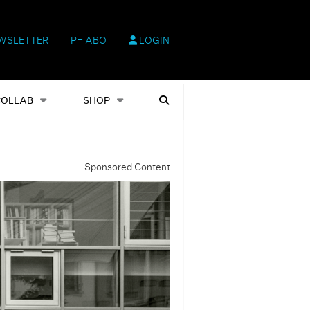
WSLETTER
P+ ABO
LOGIN
hop
Heftausgaben
Suchen
COLLAB
SHOP
Sponsored Content