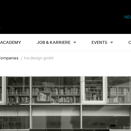
NE
Alles
Events
S
ACADEMY
JOB & KARRIERE
EVENTS
ompanies
hw.design gmbh