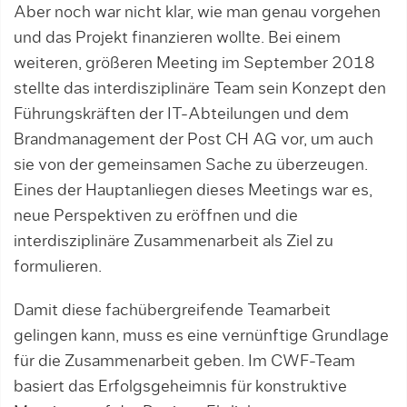
Aber noch war nicht klar, wie man genau vorgehen
und das Projekt finanzieren wollte. Bei einem
weiteren, größeren Mee­ting im September 2018
stellte das inter­dis­zi­plinäre Team sein Konzept den
Füh­rungs­kräften der IT-Abteilungen und dem
Brandmanagement der Post CH AG vor, um auch
sie von der gemeinsamen Sache zu überzeugen.
Eines der Hauptanliegen die­ses Meetings war es,
neue Perspektiven zu er­öff­nen und die
interdisziplinäre Zu­sam­men­arbeit als Ziel zu
formulieren.
Damit diese fachübergreifende Team­ar­beit
gelingen kann, muss es eine ver­nün­f­tige Grundlage
für die Zusammenarbeit ge­ben. Im CWF-Team
basiert das Er­folgs­ge­heimnis für kons­t­ruktive