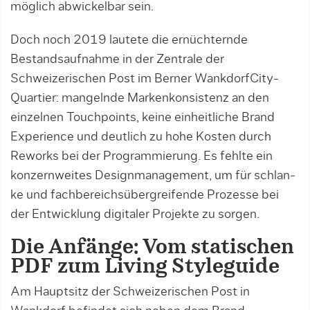
möglich abwickelbar sein.
Doch noch 2019 lautete die ernüchtern­de
Bestandsaufnahme in der Zentrale der
Schweizerischen Post im Berner Wank­dorf­­City-
Quartier: mangelnde Marken­kon­sis­tenz an den
einzelnen Touchpoints, kei­ne einheitliche Brand
Experience und deutlich zu hohe Kosten durch
Reworks bei der Pro­­gram­mierung. Es fehlte ein
konzern­weites Designmanagement, um für schlan­
ke und fachbereichs­über­grei­fen­­de Pro­zesse bei
der Entwicklung digitaler Projekte zu sorgen.
Die Anfänge: Vom statischen
PDF zum Living Styleguide
Am Hauptsitz der Schweizerischen Post in