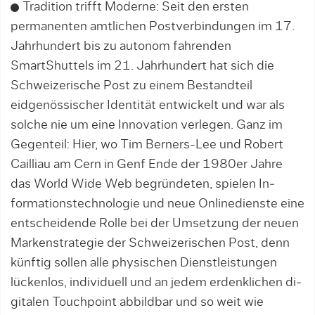
Tradition trifft Moderne: Seit den ers­­ten
permanenten amtlichen Postver­bin­­dun­­­­gen im 17.
Jahrhundert bis zu autonom fahrenden
SmartShuttels im 21. Jahrhundert hat sich die
Schweizerische Post zu ei­nem Bestandteil
eidgenössischer Identität entwickelt und war als
solche nie um eine In­no­va­tion verlegen. Ganz im
Gegen­teil: Hier, wo Tim Berners-Lee und Robert
Cail­liau am Cern in Genf Ende der 1980er Jahre
das World Wide Web be­­grün­de­ten, spie­len In­­­
formations­techno­lo­gie und neue On­line­dienste eine
entscheidende Rolle bei der Um­­setzung der neuen
Markenstrategie der Schwei­­ze­rischen Post, denn
künftig sol­len alle physischen Dienstleis­tun­gen
lückenlos, individuell und an jedem erdenklichen di­
gitalen Touchpoint abbild­bar und so weit wie