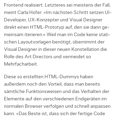
Frontend realisiert. Letzteres sei meis­tens der Fall,
meint Carla Hofer: »Im nächsten Schritt setzen UI-
Developer, UX-Konzepter und Visual Designer
direkt einen HTML-­Proto­typ auf, den sie dann ge­
mein­sam ite­­rie­­­ren.« Weil man im Code keine ­sta­ti­
schen Layout­vorlagen benötigt, über­nimmt der
Visual Designer in dieser neuen Konstella­tion die
Rolle des Art Directors und vermei­det so
Mehrfacharbeit.
Diese so erstellten HTML-Dummys haben
außerdem noch den Vorteil, dass man bereits
sämtliche Funktionsweisen und das Verhal­ten der
Elemente auf den ver­schie­de­nen Endgeräten im
normalen Browser verfolgen und schnell anpassen
kann. »Das Bes­te ist, dass sich der fertige Code