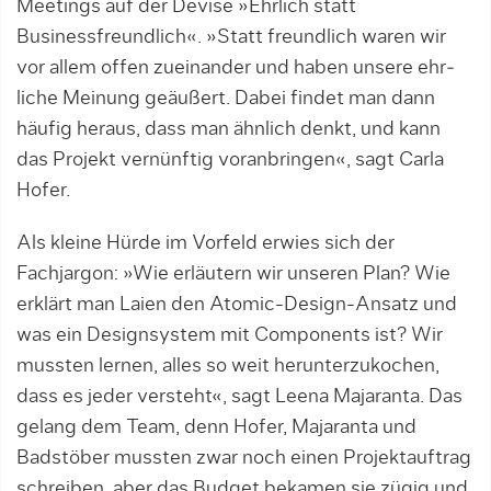
Meetings auf der Devise »Ehrlich statt
Businessfreund­lich«. »Statt freund­lich waren wir
vor al­lem offen zueinander und haben unsere ehr­
liche Meinung geäußert. Dabei findet man dann
häufig her­aus, dass man ähn­lich denkt, und kann
das Projekt vernünftig voranbringen«, sagt Carla
Hofer.
Als kleine Hürde im Vorfeld erwies sich der
Fachjargon: »Wie erläutern wir unse­ren Plan? Wie
erklärt man Laien den Atomic-Design-Ansatz und
was ein Design­sys­­tem mit Components ist? Wir
mussten lernen, alles so weit herunterzukochen,
dass es je­der versteht«, sagt Leena Majaranta. Das
gelang dem Team, denn Ho­fer, Majaranta und
Badstöber mussten zwar noch einen Projektauftrag
schreiben, aber das Budget bekamen sie zügig und