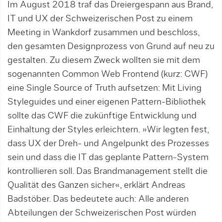
Im August 2018 traf das Dreiergespann aus Brand,
IT und UX der Schwei­ze­rischen Post zu einem
Meeting in Wankdorf zusammen und beschloss,
den ge­sam­ten Design­pro­zess von Grund auf neu zu
gestalten. Zu diesem Zweck wol­lten sie mit dem
sogenannten Common Web Front­end (kurz: CWF)
eine Single Source of Truth aufsetzen: Mit Living
Styleguides und einer eigenen Pattern-Bibliothek
sollte das CWF die zukünf­tige Ent­wick­lung und
Einhaltung der Sty­les er­leichtern. »Wir leg­ten fest,
dass UX der Dreh- ­und Angelpunkt des Prozesses
sein und dass die IT das geplante Pattern-System
kontrollieren soll. Das Brandmanage­ment stellt die
Qua­­lität des Ganzen sicher«, erklärt Andreas
Badstöber. Das bedeutete auch: Alle an­de­­ren
Abteilungen der Schwei­zerischen Post würden