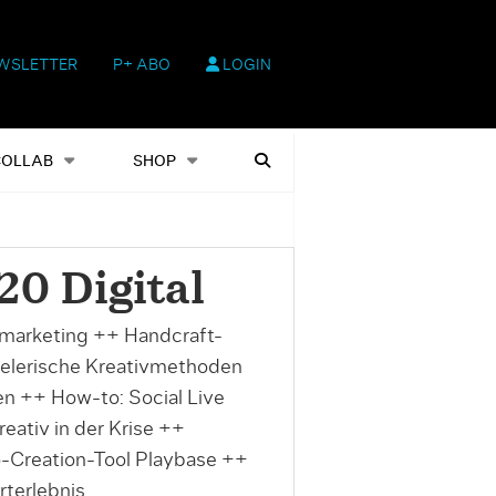
WSLETTER
P+ ABO
LOGIN
hop
Heftausgaben
Suchen
COLLAB
SHOP
0 Digital
fmarketing ++ Handcraft-
ielerische Kreativmethoden
en ++ How-to: Social Live
ativ in der Krise ++
-Creation-Tool Playbase ++
terlebnis