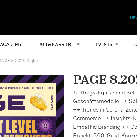
NE
Alles
Events
S
ACADEMY
JOB & KARRIERE
EVENTS
PAGE 8.2020 Digital
PAGE 8.202
Auftragsakquise und Sel
Geschäftsmodelle ++ Sp
++ Trends in Corona-Zeit
Commerce ++ Insights: Kre
Empathic Branding ++ Co
Projekt: 360-Grad-Konzer