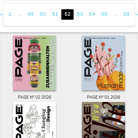
«
1
…
49
50
51
52
53
54
55
…
59
»
PAGE N° 02 2026
PAGE N° 01 2026