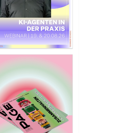
t keine physikalischen Grenzen – ich schon«
signerin Tina Bobbe über Fräser mit Radius,
maschinen aus dem Prompt und »AI Slop«.