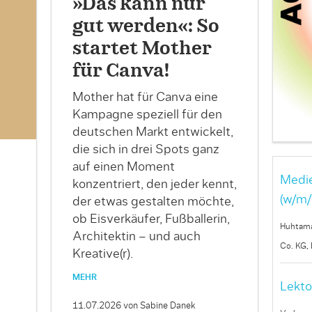
»Das kann nur
gut werden«: So
startet Mother
für Canva!
Mother hat für Canva eine
Kampagne speziell für den
deutschen Markt entwickelt,
die sich in drei Spots ganz
auf einen Moment
Medie
konzentriert, den jeder kennt,
(w/m/
der etwas gestalten möchte,
ob Eisverkäufer, Fußballerin,
Huhtama
Architektin – und auch
n
Co. KG,
Kreative(r).
MEHR
Lekto
11.07.2026
von Sabine Danek