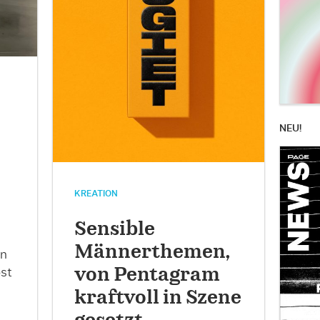
NEU!
KREATION
Sensible
Männerthemen,
en
von Pentagram
öst
kraftvoll in Szene