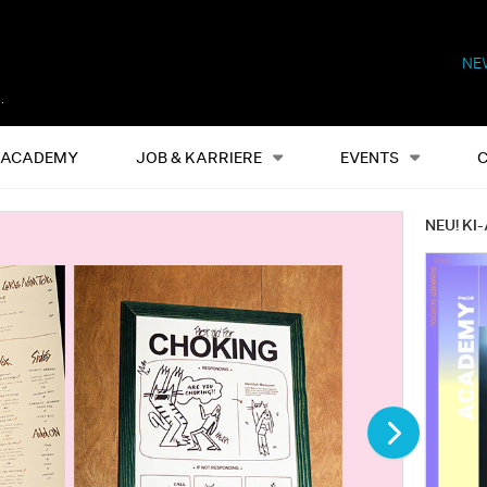
NE
Alles
Events
S
ACADEMY
JOB & KARRIERE
EVENTS
NEU! KI-