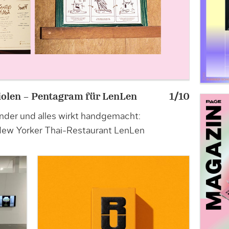
riolen – Pentagram für LenLen
1/10
»KI kenn
nder und alles wirkt handgemacht:
Produktde
New Yorker Thai-Restaurant LenLen
Espresso