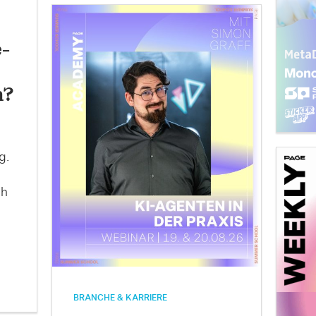
e-
n?
g.
ch
BRANCHE & KARRIERE