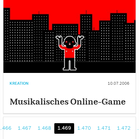
KREATION
10.07.2006
Musikalisches Online-Game
1.466
1.467
1.468
1.469
1.470
1.471
1.472